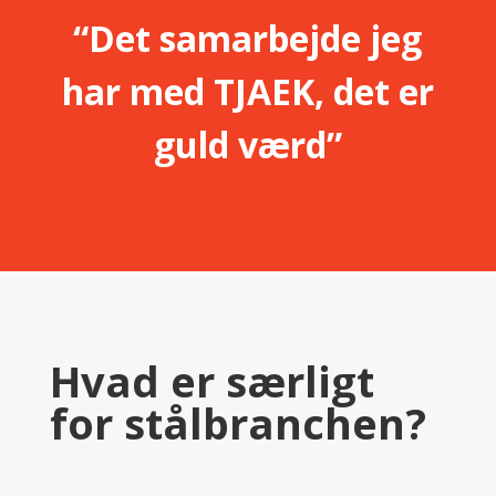
“Det samarbejde jeg
har med TJAEK, det er
guld værd”
Hvad er særligt
for stålbranchen?