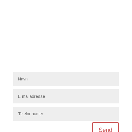
Bliv ringet op
Udfyld kontaktformularen, så finder vi en løsning til jer
også.
Send