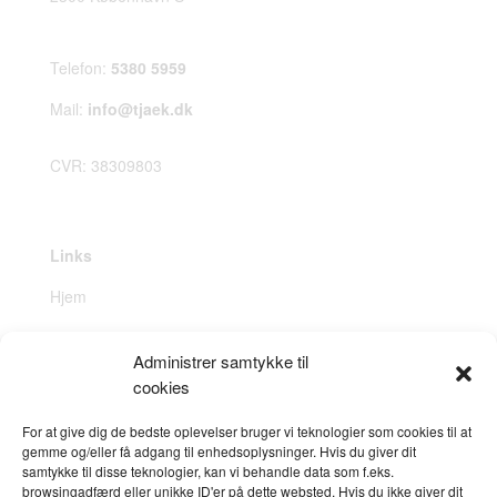
Telefon:
5380 5959
Mail:
info@tjaek.dk
CVR: 38309803
Links
Hjem
Hvordan virker det
Administrer samtykke til
Opsætning af projekter
cookies
Produkter & ydelser
For at give dig de bedste oplevelser bruger vi teknologier som cookies til at
gemme og/eller få adgang til enhedsoplysninger. Hvis du giver dit
DS1140
samtykke til disse teknologier, kan vi behandle data som f.eks.
browsingadfærd eller unikke ID'er på dette websted. Hvis du ikke giver dit