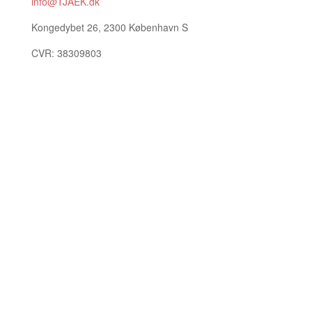
info@TJAEK.dk
Kongedybet 26, 2300 København S
CVR: 38309803
Bliv ringet op
Udfyld kontaktformularen, så finder vi en løsning til jer
også.